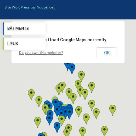
Site WordPress par Nouvel oeil
BÂTIMENTS
This page can't load Google Maps correctly.
LIEUX
OK
Do you own this website?