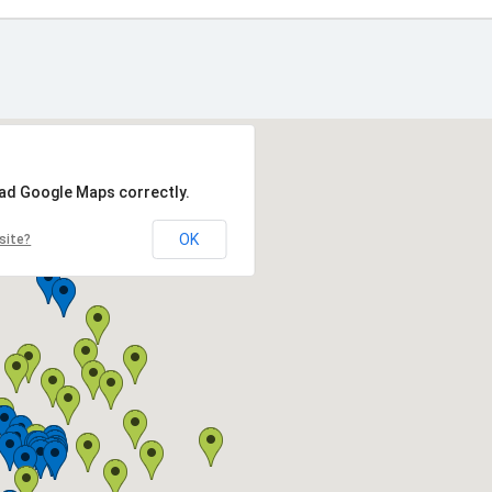
oad Google Maps correctly.
OK
site?