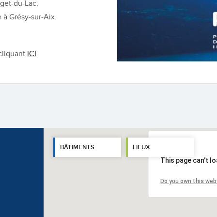
rget-du-Lac,
e à Grésy-sur-Aix.
 cliquant
ICI
.
BÂTIMENTS
LIEUX
This page can't l
Do you own this web