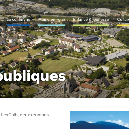
La commune
Mairie en ligne
Enfance & jeunesse
Cultur
publiques
e l’exCalb, deux réunions