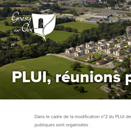
PLUI, réunions 
Dans le cadre de la modification n°2 du PLUi d
publiques sont organisées :