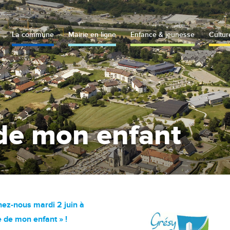
La commune
Mairie en ligne
Enfance & jeunesse
Cultur
 de mon enfant
nez-nous mardi 2 juin à
 de mon enfant » !