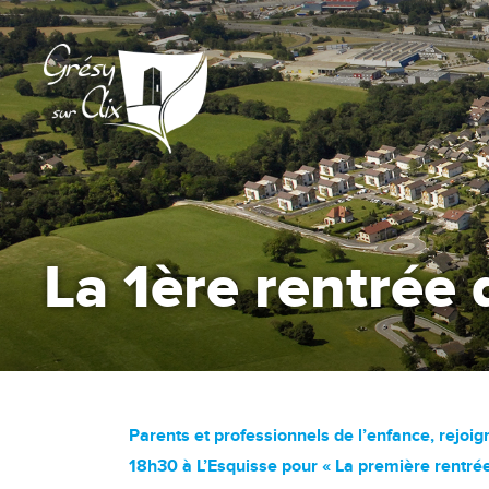
La 1ère rentrée
Parents et professionnels de l’enfance, rejoig
18h30 à L’Esquisse pour « La première rentrée