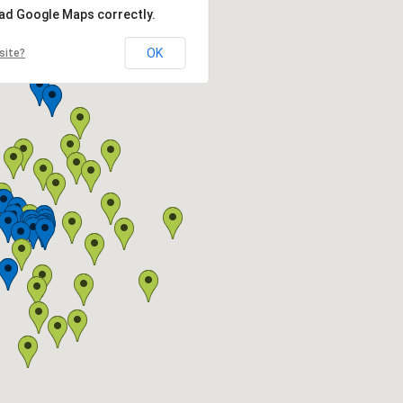
oad Google Maps correctly.
OK
site?