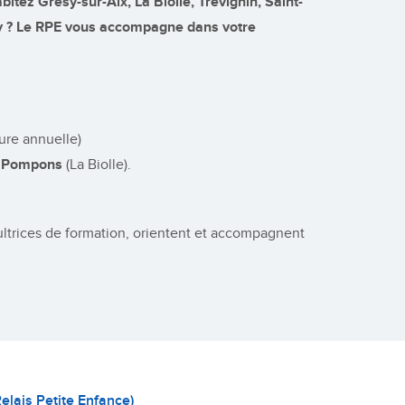
tez Grésy-sur-Aix, La Biolle, Trévignin, Saint-
y ? Le RPE vous accompagne dans votre
ture annuelle)
ts Pompons
(La Biolle).
cultrices de formation, orientent et accompagnent
Relais Petite Enfance)