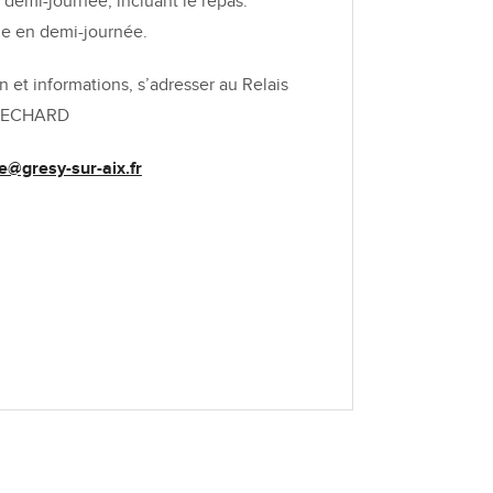
 demi-journée, incluant le repas.
ble en demi-journée.
 et informations, s’adresser au Relais
 BECHARD
e@gresy-sur-aix.fr