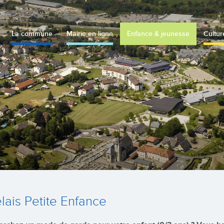
La commune
Mairie en ligne
Enfance & jeunesse
Cultur
lais Petite Enfance