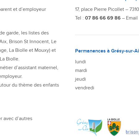
parent et d’employeur
17, place Pierre Picollet – 73
Tel :
07 86 66 69 86
– Email
e garde, les listes des
 Aix, Brison St Innocent, Le
ge, La Biolle et Mouxy) et
Permanences à Grésy-sur-Ai
La Biolle.
lundi
étier d’assistant maternel,
mardi
’employeur.
jeudi
utour du thème des enfants
vendredi
r avec d’autres