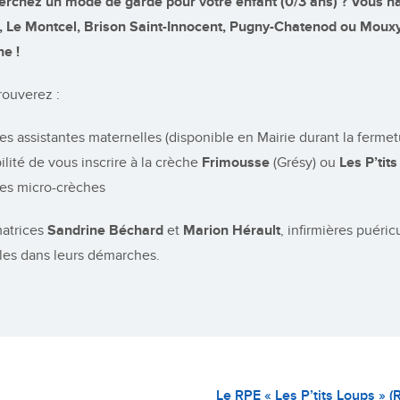
rchez un mode de garde pour votre enfant (0/3 ans) ? Vous habi
, Le Montcel, Brison Saint-Innocent, Pugny-Chatenod ou Moux
e !
rouverez :
 des assistantes maternelles (disponible en Mairie durant la ferme
bilité de vous inscrire à la crèche
Frimousse
(Grésy) ou
Les P’ti
 des micro-crèches
matrices
Sandrine Béchard
et
Marion Hérault
, infirmières puéri
lles dans leurs démarches.
Le RPE « Les P’tits Loups » (