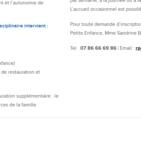
par semaine, à la journée ou à la
nt et l’autonomie de
L’accueil occasionnel est possi
Pour toute demande d’inscription
ciplinaire intervient :
Petite Enfance, Mme Sandrine
Tel :
07 86 66 69 86
| Email :
rp
nfance)
 de restauration et
uration supplémentaire ; le
ces de la famille.