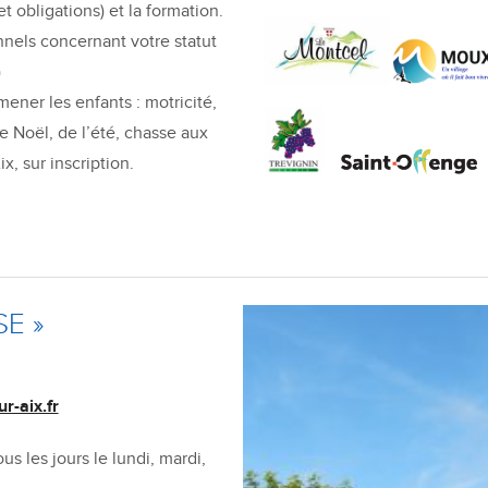
et obligations) et la formation.
nnels concernant votre statut
)
ner les enfants : motricité,
de Noël, de l’été, chasse aux
x, sur inscription.
SE »
r-aix.fr
s les jours le lundi, mardi,