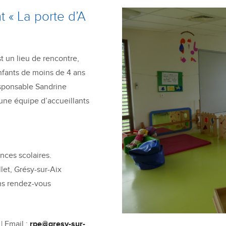
t « La porte d’A
t un lieu de rencontre,
nfants de moins de 4 ans
sponsable Sandrine
ne équipe d’accueillants
nces scolaires.
llet, Grésy-sur-Aix
ans rendez-vous
| Email :
rpe@gresy-sur-