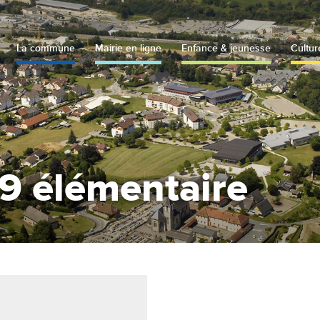
La commune
Mairie en ligne
Enfance & jeunesse
Cultur
 élémentaire