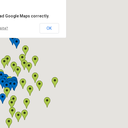
oad Google Maps correctly.
OK
site?