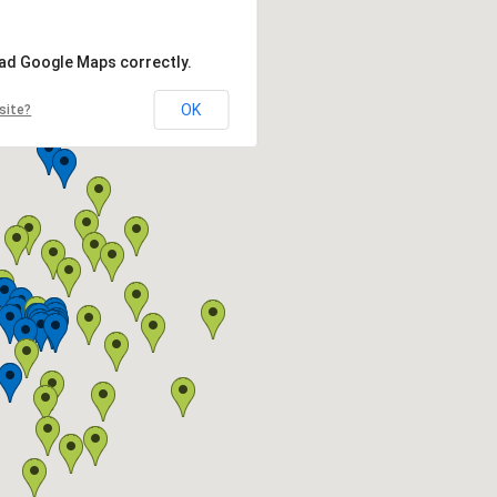
oad Google Maps correctly.
OK
site?