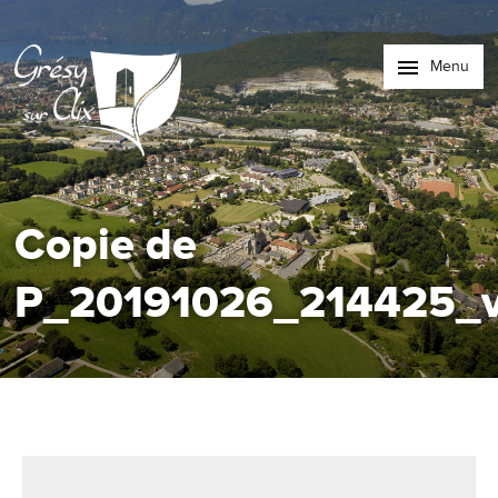
Menu
Copie de
P_20191026_214425