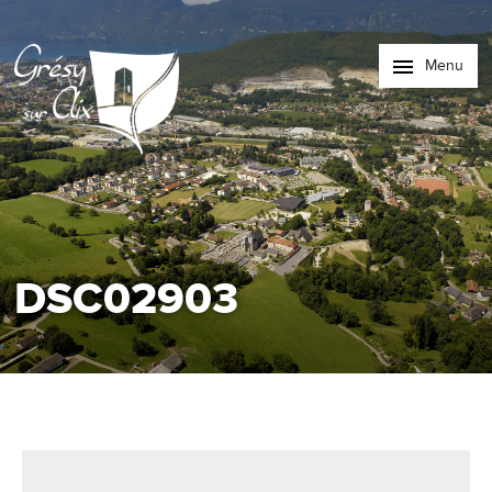
Menu
DSC02903