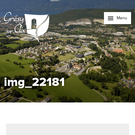
Menu
img_22181