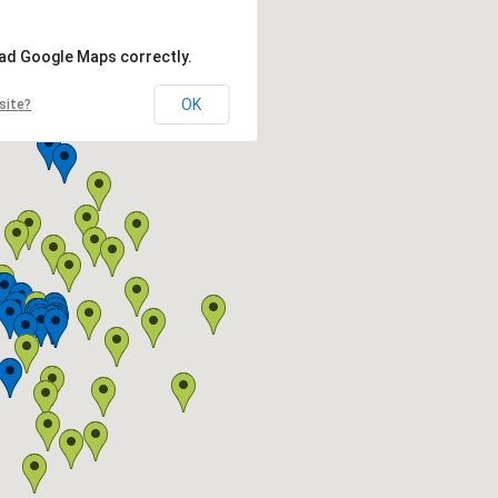
oad Google Maps correctly.
OK
site?