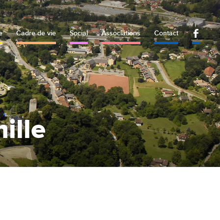
e
Cadre de vie
Social
Associations
Contact
ille