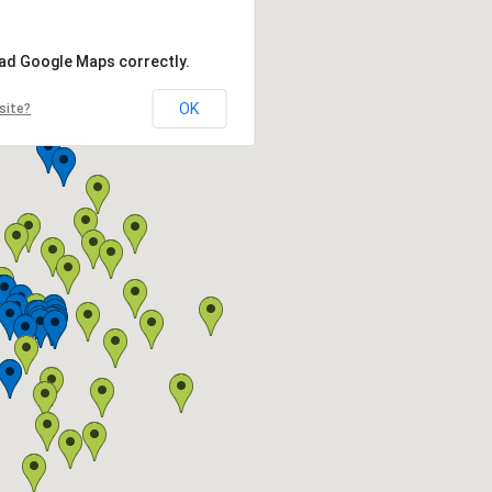
oad Google Maps correctly.
OK
site?