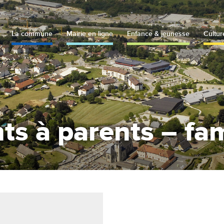
La commune
Mairie en ligne
Enfance & jeunesse
Cultur
ts à parents – fam