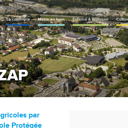
La commune
Mairie en ligne
Enfance & jeunesse
Cultur
 ZAP
gricoles par
cole Protégée