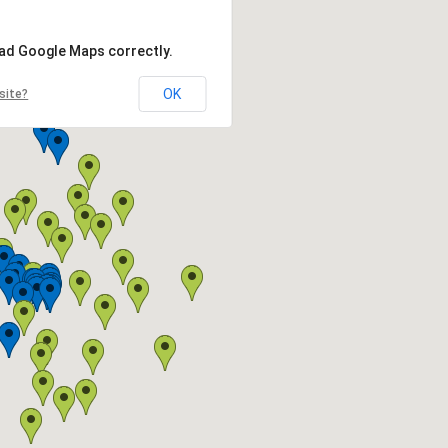
oad Google Maps correctly.
OK
site?