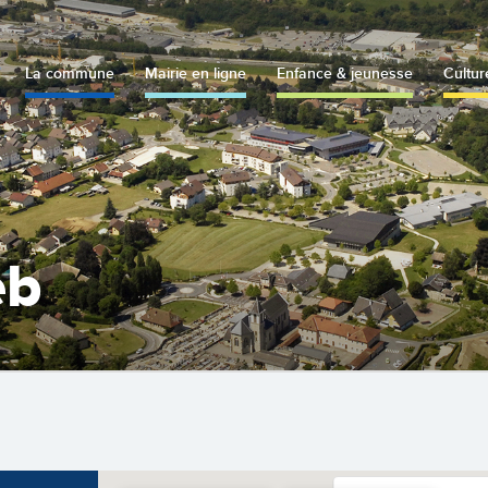
La commune
Mairie en ligne
Enfance & jeunesse
Cultur
eb