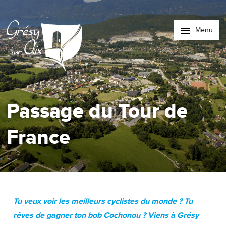
Menu
Passage du Tour de
France
Tu veux voir les meilleurs cyclistes du monde ? Tu
rêves de gagner ton bob Cochonou ? Viens à Grésy