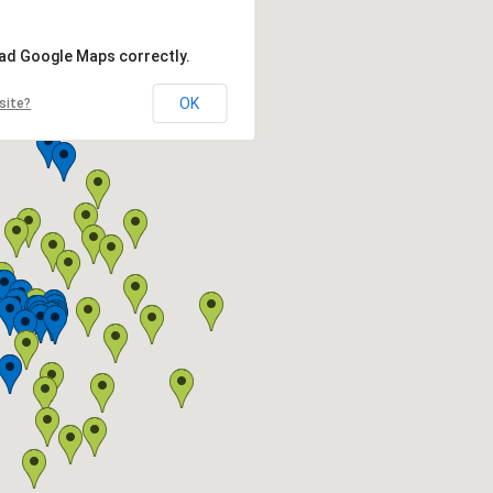
oad Google Maps correctly.
OK
site?