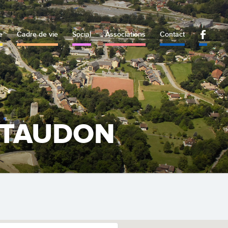
e
Cadre de vie
Social
Associations
Contact
LITAUDON