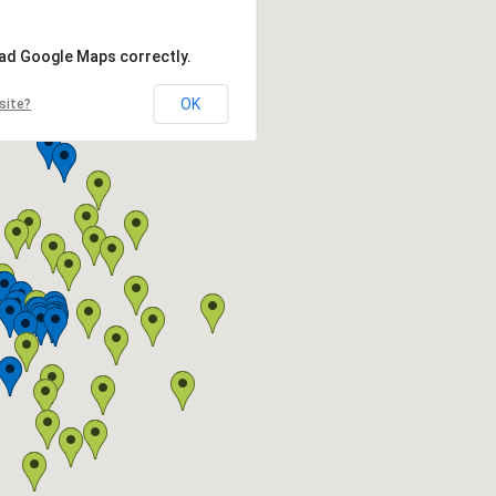
oad Google Maps correctly.
OK
site?