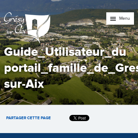
Menu
Guide_Utilisateur_du
portail_famille_de_Gre
sur-Aix
PARTAGER CETTE PAGE