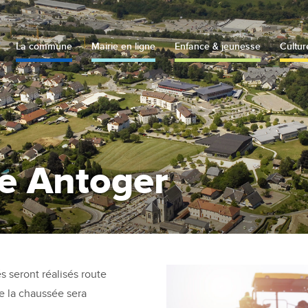
La commune
Mairie en ligne
Enfance & jeunesse
Cultur
ie Antoger
s seront réalisés route
de la chaussée sera