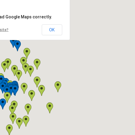
oad Google Maps correctly.
OK
site?